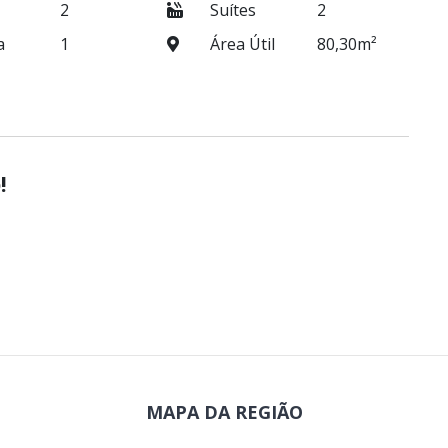
2
Suítes
2
a
1
Área Útil
80,30m²
!
MAPA DA REGIÃO