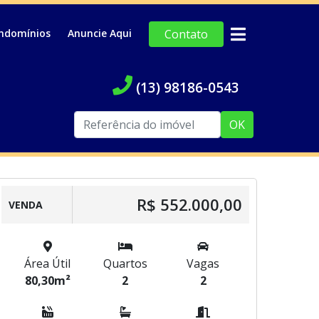
ndomínios
Anuncie Aqui
Contato
(13) 98186-0543
OK
R$ 552.000,00
VENDA
Área Útil
Quartos
Vagas
80,30m²
2
2